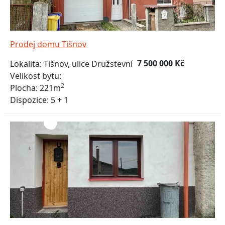
Prodej domu Tišnov
7 500 000 Kč
Lokalita:
Tišnov, ulice Družstevní
Velikost bytu:
2
Plocha:
221m
Dispozice:
5 + 1