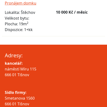
Pronájem domku
10 000 Kč / měsíc
Lokalita:
Štěchov
Velikost bytu:
2
Plocha:
19m
Dispozice:
1+kk
Adresy:
kancelář:
náměstí Míru 115
666 01 Tišnov
Sídlo firmy:
Smetanova 1560
666 01 Tišnov