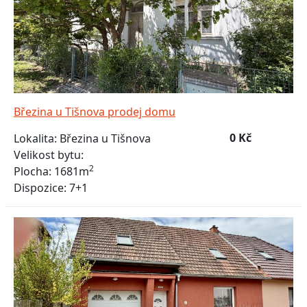
Březina u Tišnova prodej domu
0 Kč
Lokalita:
Březina u Tišnova
Velikost bytu:
2
Plocha:
1681m
Dispozice:
7+1